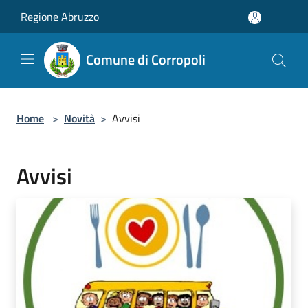
Salta al contenuto principale
Regione Abruzzo
Comune di Corropoli
Home
>
Novità
>
Avvisi
Avvisi