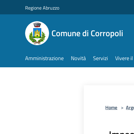
Salta al contenuto principale
Regione Abruzzo
Comune di Corropoli
Amministrazione
Novità
Servizi
Vivere 
Home
>
Arg