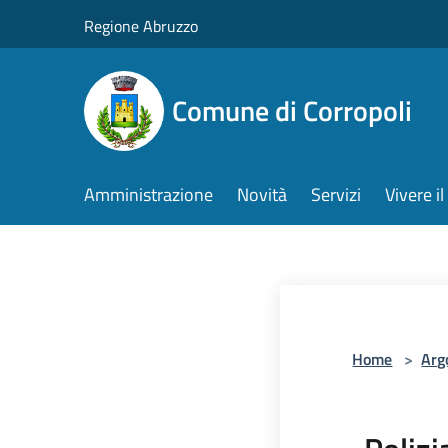
Salta al contenuto principale
Regione Abruzzo
Comune di Corropoli
Amministrazione
Novità
Servizi
Vivere 
Home
>
Arg