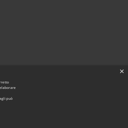
×
rretto
 elaborare
agli può
Municipium
Accesso redazione
 Corropoli • Powered by
•