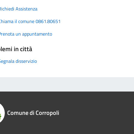
Richiedi Assistenza
Chiama il comune 0861.80651
Prenota un appuntamento
lemi in città
Segnala disservizio
Comune di Corropoli