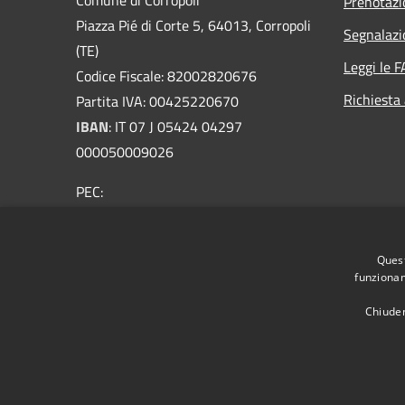
Prenotaz
Piazza Pié di Corte 5, 64013, Corropoli
Segnalazi
(TE)
Leggi le 
Codice Fiscale: 82002820676
Richiesta
Partita IVA: 00425220670
IBAN
:
IT 07 J 05424 04297
000050009026
PEC:
protocollo@pec.comunecorropoli.it
Centralino Unico: 0861.80651
Quest
funzionam
Fatturazione Elettronica
Chiuden
RSS
Accessibilità
Privacy
Cookie
Mappa de