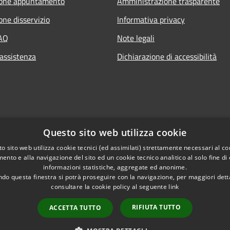
ione appuntamento
Amministrazione trasparente
one disservizio
Informativa privacy
FAQ
Note legali
 assistenza
Dichiarazione di accessibilità
Questo sito web utilizza cookie
o sito web utilizza cookie tecnici (ed assimilati) strettamente necessari al co
ento e alla navigazione del sito ed un cookie tecnico analitico al solo fine di
informazioni statistiche, aggregate ed anonime.
do questa finestra si potrà proseguire con la navigazione, per maggiori dett
consultare la cookie policy al seguente
link
RIFIUTA TUTTO
ACCETTA TUTTO
l sito
Copyright © 2026 • Comune di