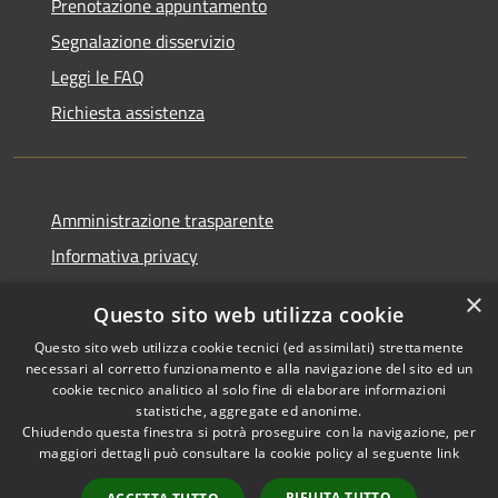
Prenotazione appuntamento
Segnalazione disservizio
Leggi le FAQ
Richiesta assistenza
Amministrazione trasparente
Informativa privacy
Note legali
×
Questo sito web utilizza cookie
Dichiarazione di accessibilità
Questo sito web utilizza cookie tecnici (ed assimilati) strettamente
necessari al corretto funzionamento e alla navigazione del sito ed un
cookie tecnico analitico al solo fine di elaborare informazioni
statistiche, aggregate ed anonime.
Chiudendo questa finestra si potrà proseguire con la navigazione, per
RSS
Copyright © 2026 • Comune di
maggiori dettagli può consultare la cookie policy al seguente
link
Accessibilità
Corropoli • Powered by
Privacy
Municipium
Accesso
•
RIFIUTA TUTTO