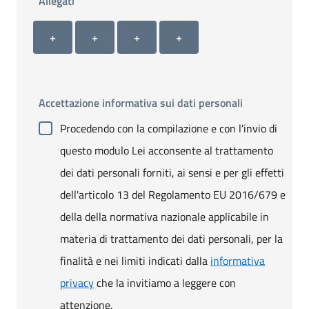
Allegati
Allegato 1
Allegato 2
Allegato 3
Allegato 4
+ Carica allegato 1
+ Carica allegato 2
+ Carica allegato 3
+ Carica allegato 4
+
+
+
+
Accettazione informativa sui dati personali
Procedendo con la compilazione e con l'invio di
questo modulo Lei acconsente al trattamento
dei dati personali forniti, ai sensi e per gli effetti
dell'articolo 13 del Regolamento EU 2016/679 e
della della normativa nazionale applicabile in
materia di trattamento dei dati personali, per la
finalità e nei limiti indicati dalla
informativa
privacy
che la invitiamo a leggere con
attenzione.