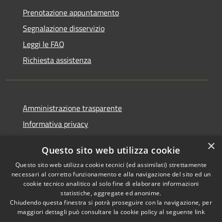
Prenotazione appuntamento
Segnalazione disservizio
Leggi le FAQ
Richiesta assistenza
Amministrazione trasparente
Informativa privacy
Note legali
×
Questo sito web utilizza cookie
Dichiarazione di accessibilità
Questo sito web utilizza cookie tecnici (ed assimilati) strettamente
necessari al corretto funzionamento e alla navigazione del sito ed un
cookie tecnico analitico al solo fine di elaborare informazioni
statistiche, aggregate ed anonime.
Chiudendo questa finestra si potrà proseguire con la navigazione, per
RSS
Copyright © 2026 • Comune di
maggiori dettagli può consultare la cookie policy al seguente
link
Accessibilità
Corropoli • Powered by