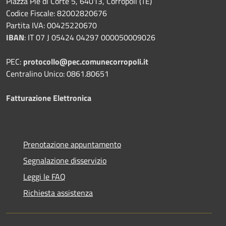
Piazza Pié di Corte 5, 64013, Corropoli (TE)
Codice Fiscale: 82002820676
Partita IVA: 00425220670
IBAN
:
IT 07 J 05424 04297 000050009026
PEC:
protocollo@pec.comunecorropoli.it
Centralino Unico: 0861.80651
Fatturazione Elettronica
Prenotazione appuntamento
Segnalazione disservizio
Leggi le FAQ
Richiesta assistenza