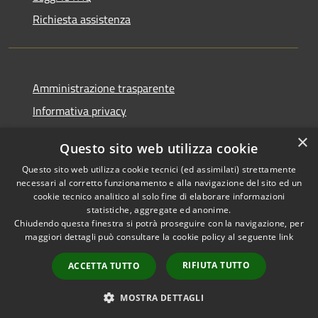
Richiesta assistenza
Amministrazione trasparente
Informativa privacy
Note legali
×
Questo sito web utilizza cookie
Dichiarazione di accessibilità
Questo sito web utilizza cookie tecnici (ed assimilati) strettamente
necessari al corretto funzionamento e alla navigazione del sito ed un
cookie tecnico analitico al solo fine di elaborare informazioni
statistiche, aggregate ed anonime.
Chiudendo questa finestra si potrà proseguire con la navigazione, per
RSS
Copyright © 2026 • Comune di
maggiori dettagli può consultare la cookie policy al seguente
link
Accessibilità
Corropoli • Powered by
Privacy
Municipium
Accesso
•
RIFIUTA TUTTO
ACCETTA TUTTO
Cookie
redazione
Mappa del sito
MOSTRA DETTAGLI