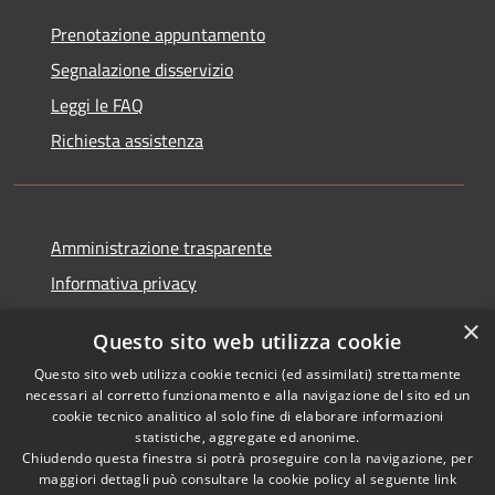
Prenotazione appuntamento
Segnalazione disservizio
Leggi le FAQ
Richiesta assistenza
Amministrazione trasparente
Informativa privacy
Note legali
×
Questo sito web utilizza cookie
Dichiarazione di accessibilità
Questo sito web utilizza cookie tecnici (ed assimilati) strettamente
necessari al corretto funzionamento e alla navigazione del sito ed un
cookie tecnico analitico al solo fine di elaborare informazioni
statistiche, aggregate ed anonime.
Chiudendo questa finestra si potrà proseguire con la navigazione, per
RSS
Copyright © 2026 • Comune di
maggiori dettagli può consultare la cookie policy al seguente
link
Accessibilità
Corropoli • Powered by