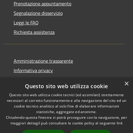
Prenotazione appuntamento
Segnalazione disservizio
Leggi le FAQ
Richiesta assistenza
Amministrazione trasparente
Informativa privacy
Note legali
×
Questo sito web utilizza cookie
Dichiarazione di accessibilità
Questo sito web utilizza cookie tecnici (ed assimilati) strettamente
necessari al corretto funzionamento e alla navigazione del sito ed un
cookie tecnico analitico al solo fine di elaborare informazioni
statistiche, aggregate ed anonime.
Chiudendo questa finestra si potrà proseguire con la navigazione, per
RSS
Copyright © 2026 • Comune di
maggiori dettagli può consultare la cookie policy al seguente
link
Accessibilità
Corropoli • Powered by