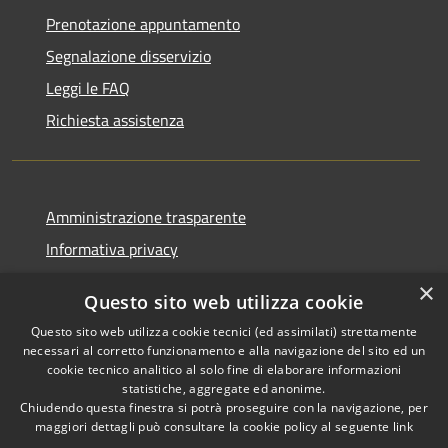
Prenotazione appuntamento
Segnalazione disservizio
Leggi le FAQ
Richiesta assistenza
Amministrazione trasparente
Informativa privacy
Note legali
×
Questo sito web utilizza cookie
Dichiarazione di accessibilità
Questo sito web utilizza cookie tecnici (ed assimilati) strettamente
necessari al corretto funzionamento e alla navigazione del sito ed un
cookie tecnico analitico al solo fine di elaborare informazioni
statistiche, aggregate ed anonime.
Chiudendo questa finestra si potrà proseguire con la navigazione, per
RSS
Copyright © 2026 • Comune di
maggiori dettagli può consultare la cookie policy al seguente
link
Accessibilità
Corropoli • Powered by