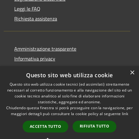
Leggi le FAQ
Richiesta assistenza
Amministrazione trasparente
Informativa privacy
Note legali
×
Questo sito web utilizza cookie
Dichiarazione di accessibilità
Questo sito web utilizza cookie tecnici (ed assimilati) strettamente
necessari al corretto funzionamento e alla navigazione del sito ed un
cookie tecnico analitico al solo fine di elaborare informazioni
statistiche, aggregate ed anonime.
Chiudendo questa finestra si potrà proseguire con la navigazione, per
RSS
Copyright © 2026 • Comune di
maggiori dettagli può consultare la cookie policy al seguente
link
Accessibilità
Corropoli • Powered by
Privacy
Municipium
Accesso
•
RIFIUTA TUTTO
ACCETTA TUTTO
Cookie
redazione