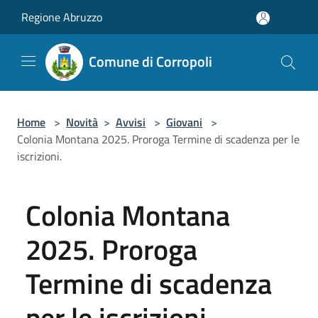
Salta al contenuto principale
Regione Abruzzo
Comune di Corropoli
Home
>
Novità
>
Avvisi
>
Giovani
>
Colonia Montana 2025. Proroga Termine di scadenza per le
iscrizioni.
Colonia Montana
2025. Proroga
Termine di scadenza
per le iscrizioni.