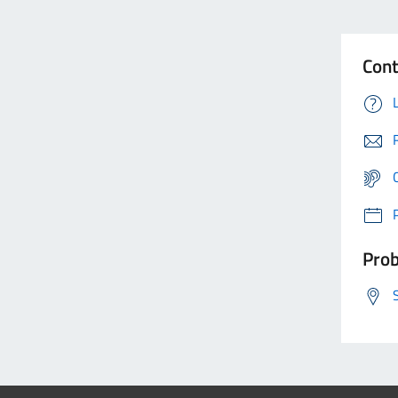
Cont
Prob