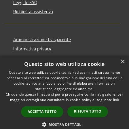
Leggi le FAQ
Richiesta assistenza
Amministrazione trasparente
Informativa privacy
Note legali
×
Questo sito web utilizza cookie
Dichiarazione di accessibilità
Questo sito web utilizza cookie tecnici (ed assimilati) strettamente
necessari al corretto funzionamento e alla navigazione del sito ed un
cookie tecnico analitico al solo fine di elaborare informazioni
statistiche, aggregate ed anonime.
Chiudendo questa finestra si potrà proseguire con la navigazione, per
RSS
Copyright © 2026 • Comune di
maggiori dettagli può consultare la cookie policy al seguente
link
Accessibilità
Corropoli • Powered by
Privacy
Municipium
Accesso
•
RIFIUTA TUTTO
ACCETTA TUTTO
Cookie
redazione
Mappa del sito
MOSTRA DETTAGLI