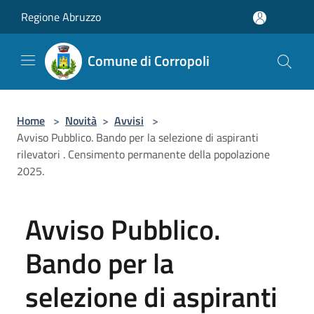
Salta al contenuto principale
Regione Abruzzo
Comune di Corropoli
Home
>
Novità
>
Avvisi
>
Avviso Pubblico. Bando per la selezione di aspiranti
rilevatori . Censimento permanente della popolazione
2025.
Avviso Pubblico.
Bando per la
selezione di aspiranti