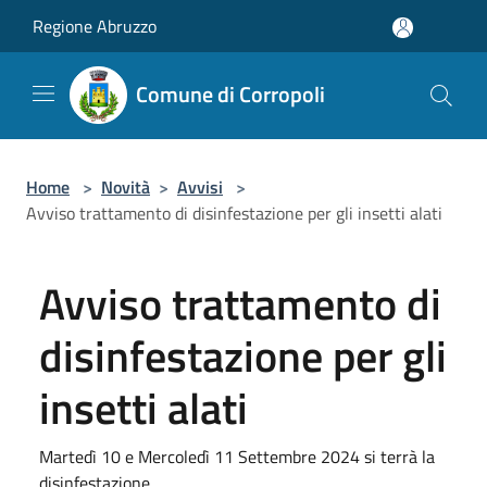
Salta al contenuto principale
Regione Abruzzo
Comune di Corropoli
Home
>
Novità
>
Avvisi
>
Avviso trattamento di disinfestazione per gli insetti alati
Avviso trattamento di
disinfestazione per gli
insetti alati
Martedì 10 e Mercoledì 11 Settembre 2024 si terrà la
disinfestazione