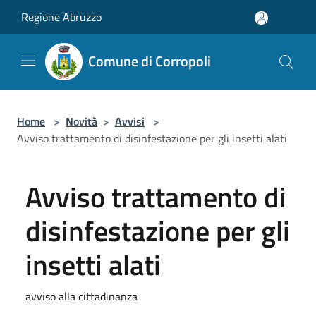
Salta al contenuto principale
Regione Abruzzo
Comune di Corropoli
Home
>
Novità
>
Avvisi
>
Avviso trattamento di disinfestazione per gli insetti alati
Avviso trattamento di
disinfestazione per gli
insetti alati
avviso alla cittadinanza