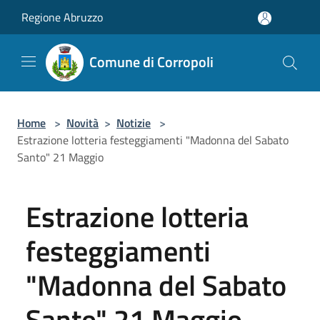
Salta al contenuto principale
Regione Abruzzo
Comune di Corropoli
Home
>
Novità
>
Notizie
>
Estrazione lotteria festeggiamenti "Madonna del Sabato
Santo" 21 Maggio
Estrazione lotteria
festeggiamenti
"Madonna del Sabato
Santo" 21 Maggio