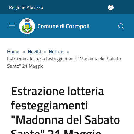
Salta al contenuto principale
Regione Abruzzo
Comune di Corropoli
Home
>
Novità
>
Notizie
>
Estrazione lotteria festeggiamenti "Madonna del Sabato
Santo" 21 Maggio
Estrazione lotteria
festeggiamenti
"Madonna del Sabato
Santo" 21 Maggio