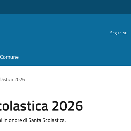
Seguici su
il Comune
olastica 2026
colastica 2026
i in onore di Santa Scolastica.