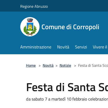
Salta al contenuto principale
Regione Abruzzo
Comune di Corropoli
Amministrazione
Novità
Servizi
Vivere 
Home
>
Novità
>
Notizie
>
Festa di Santa Sc
Festa di Santa S
da sabato 7 a martedì 10 febbraio celebrazion