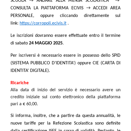
SCUOLA
→ ANDARE ALLA MENSA SCOLASTICA
→
CONSULTA LA PIATTAFORMA ECIVIS → ACCEDI AREA
PERSONALE, oppure cliccando direttamente sul
link:
https://corropoli.ecivis.it
.
Le iscrizioni dovranno essere effettuate entro il termine
di sabato
24 MAGGIO 2025
.
Per iscriversi è necessario essere in possesso dello SPID
(SISTEMA PUBBLICO D’IDENTITA’) oppure CIE (CARTA DI
IDENTITA’ DIGITALE).
Ricariche
Alla data di inizio del servizio è necessario avere un
credito iniziale sul conto elettronico della piattaforma
pari a € 60,00.
Si informa, inoltre, che a partire da questa annualità, le
nuove tariffe per la Refezione Scolastica sono definite
dalla certificazione ISEE in corso di validità. Pertanto, le