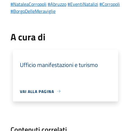
#NataleaCorropoli
#Abruzzo
#EventiNatalizi
#Corropoli
#BorgoDelleMeraviglie
A cura di
Ufficio manifestazioni e turismo
VAI ALLA PAGINA
Contenuti correlati