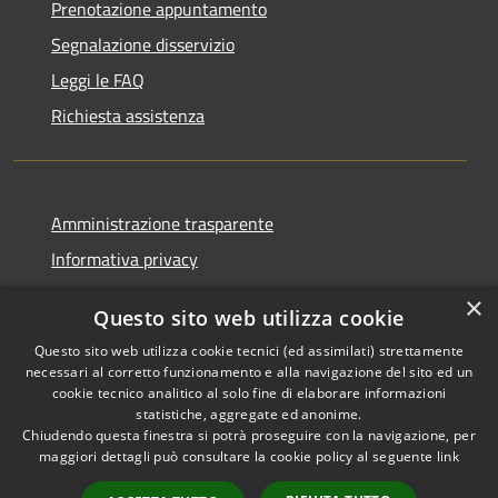
Prenotazione appuntamento
Segnalazione disservizio
Leggi le FAQ
Richiesta assistenza
Amministrazione trasparente
Informativa privacy
Note legali
×
Questo sito web utilizza cookie
Dichiarazione di accessibilità
Questo sito web utilizza cookie tecnici (ed assimilati) strettamente
necessari al corretto funzionamento e alla navigazione del sito ed un
cookie tecnico analitico al solo fine di elaborare informazioni
statistiche, aggregate ed anonime.
Chiudendo questa finestra si potrà proseguire con la navigazione, per
RSS
Copyright © 2026 • Comune di
maggiori dettagli può consultare la cookie policy al seguente
link
Accessibilità
Corropoli • Powered by
Privacy
Municipium
Accesso
•