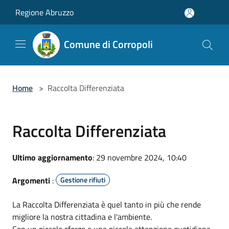
Salta al contenuto principale
Regione Abruzzo
Comune di Corropoli
Home
>
Raccolta Differenziata
Raccolta Differenziata
Ultimo aggiornamento
: 29 novembre 2024, 10:40
Argomenti
:
Gestione rifiuti
La Raccolta Differenziata è quel tanto in più che rende
migliore la nostra cittadina e l'ambiente.
Con un piccolo sforzo e una piccola attenzione quotidiana