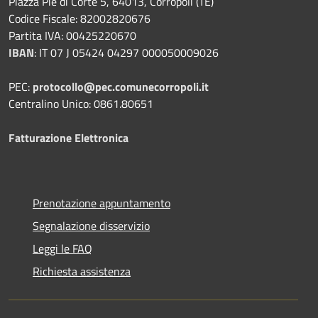
Piazza Pié di Corte 5, 64013, Corropoli (TE)
Codice Fiscale: 82002820676
Partita IVA: 00425220670
IBAN
:
IT 07 J 05424 04297 000050009026
PEC:
protocollo@pec.comunecorropoli.it
Centralino Unico: 0861.80651
Fatturazione Elettronica
Prenotazione appuntamento
Segnalazione disservizio
Leggi le FAQ
Richiesta assistenza