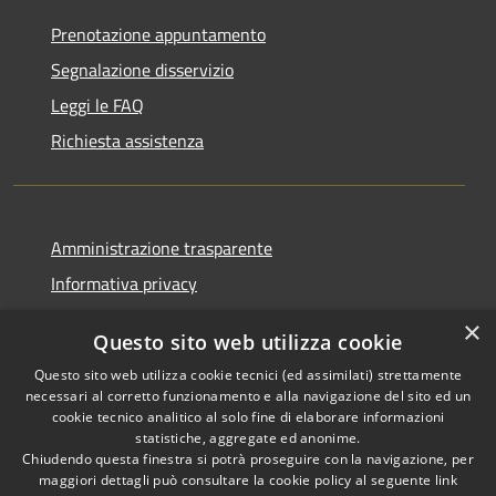
Prenotazione appuntamento
Segnalazione disservizio
Leggi le FAQ
Richiesta assistenza
Amministrazione trasparente
Informativa privacy
Note legali
×
Questo sito web utilizza cookie
Dichiarazione di accessibilità
Questo sito web utilizza cookie tecnici (ed assimilati) strettamente
necessari al corretto funzionamento e alla navigazione del sito ed un
cookie tecnico analitico al solo fine di elaborare informazioni
statistiche, aggregate ed anonime.
Chiudendo questa finestra si potrà proseguire con la navigazione, per
RSS
Copyright © 2026 • Comune di
maggiori dettagli può consultare la cookie policy al seguente
link
Accessibilità
Corropoli • Powered by