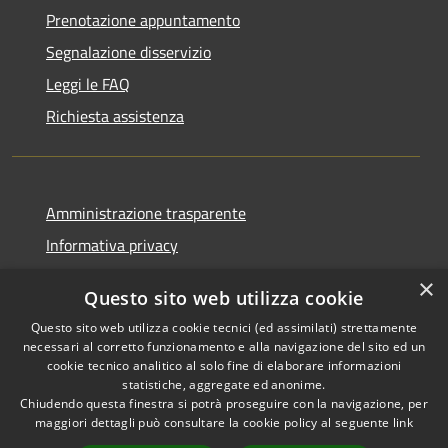
Prenotazione appuntamento
Segnalazione disservizio
Leggi le FAQ
Richiesta assistenza
Amministrazione trasparente
Informativa privacy
Note legali
×
Questo sito web utilizza cookie
Dichiarazione di accessibilità
Questo sito web utilizza cookie tecnici (ed assimilati) strettamente
necessari al corretto funzionamento e alla navigazione del sito ed un
cookie tecnico analitico al solo fine di elaborare informazioni
statistiche, aggregate ed anonime.
Chiudendo questa finestra si potrà proseguire con la navigazione, per
RSS
Copyright © 2026 • Comune di
maggiori dettagli può consultare la cookie policy al seguente
link
Accessibilità
Corropoli • Powered by