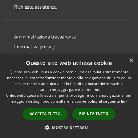
Richiesta assistenza
Amministrazione trasparente
Informativa privacy
Note legali
×
Questo sito web utilizza cookie
Dichiarazione di accessibilità
Questo sito web utilizza cookie tecnici (ed assimilati) strettamente
necessari al corretto funzionamento e alla navigazione del sito ed un
cookie tecnico analitico al solo fine di elaborare informazioni
statistiche, aggregate ed anonime.
Chiudendo questa finestra si potrà proseguire con la navigazione, per
RSS
Copyright © 2026 • Comune di
maggiori dettagli può consultare la cookie policy al seguente
link
Accessibilità
Corropoli • Powered by
Privacy
Municipium
Accesso
•
RIFIUTA TUTTO
ACCETTA TUTTO
Cookie
redazione
Mappa del sito
MOSTRA DETTAGLI