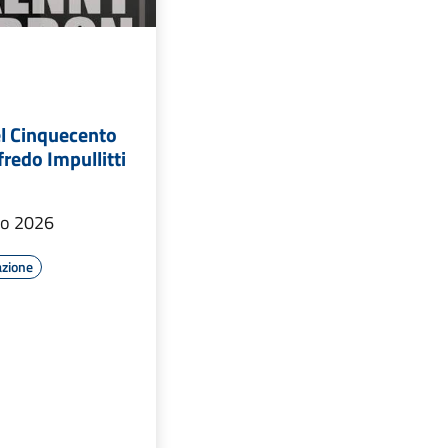
el Cinquecento
fredo Impullitti
io 2026
azione