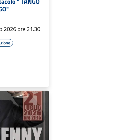
tacolo " TANGO
GO"
io 2026 ore 21.30
azione