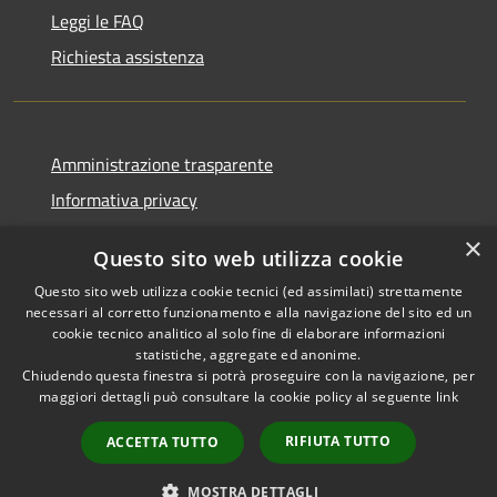
Leggi le FAQ
Richiesta assistenza
Amministrazione trasparente
Informativa privacy
Note legali
×
Questo sito web utilizza cookie
Dichiarazione di accessibilità
Questo sito web utilizza cookie tecnici (ed assimilati) strettamente
necessari al corretto funzionamento e alla navigazione del sito ed un
cookie tecnico analitico al solo fine di elaborare informazioni
statistiche, aggregate ed anonime.
Chiudendo questa finestra si potrà proseguire con la navigazione, per
RSS
Copyright © 2026 • Comune di
maggiori dettagli può consultare la cookie policy al seguente
link
Accessibilità
Corropoli • Powered by
Privacy
Municipium
Accesso
•
RIFIUTA TUTTO
ACCETTA TUTTO
Cookie
redazione
Mappa del sito
MOSTRA DETTAGLI