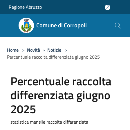
Salta al contenuto principale
Regione Abruzzo
Comune di Corropoli
Home
>
Novità
>
Notizie
>
Percentuale raccolta differenziata giugno 2025
Percentuale raccolta
differenziata giugno
2025
statistica mensile raccolta differenziata