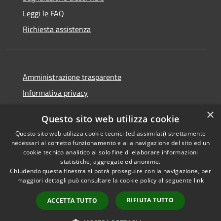
Leggi le FAQ
Richiesta assistenza
Amministrazione trasparente
Informativa privacy
Note legali
×
Questo sito web utilizza cookie
Dichiarazione di accessibilità
Questo sito web utilizza cookie tecnici (ed assimilati) strettamente
necessari al corretto funzionamento e alla navigazione del sito ed un
cookie tecnico analitico al solo fine di elaborare informazioni
statistiche, aggregate ed anonime.
Chiudendo questa finestra si potrà proseguire con la navigazione, per
RSS
Copyright © 2026 • Comune di
maggiori dettagli può consultare la cookie policy al seguente
link
Accessibilità
Corropoli • Powered by
Privacy
Municipium
Accesso
•
RIFIUTA TUTTO
ACCETTA TUTTO
Cookie
redazione