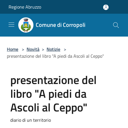
Salta al contenuto principale
Regione Abruzzo
Comune di Corropoli
Home
>
Novità
>
Notizie
>
presentazione del libro "A piedi da Ascoli al Ceppo"
presentazione del
libro "A piedi da
Ascoli al Ceppo"
diario di un territorio