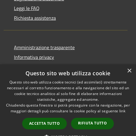
Leggi le FAQ
Richiesta assistenza
Amministrazione trasparente
Informativa privacy
Note legali
×
Questo sito web utilizza cookie
Dichiarazione di accessibilità
Questo sito web utilizza cookie tecnici (ed assimilati) strettamente
necessari al corretto funzionamento e alla navigazione del sito ed un
cookie tecnico analitico al solo fine di elaborare informazioni
statistiche, aggregate ed anonime.
Chiudendo questa finestra si potrà proseguire con la navigazione, per
RSS
Copyright © 2026 • Comune di
maggiori dettagli può consultare la cookie policy al seguente
link
Accessibilità
Corropoli • Powered by
Privacy
Municipium
Accesso
•
RIFIUTA TUTTO
ACCETTA TUTTO
Cookie
redazione