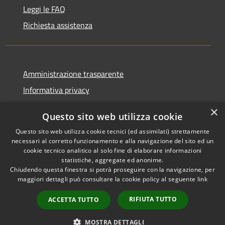
Leggi le FAQ
Richiesta assistenza
Amministrazione trasparente
Informativa privacy
Note legali
×
Questo sito web utilizza cookie
Dichiarazione di accessibilità
Questo sito web utilizza cookie tecnici (ed assimilati) strettamente
necessari al corretto funzionamento e alla navigazione del sito ed un
cookie tecnico analitico al solo fine di elaborare informazioni
statistiche, aggregate ed anonime.
Chiudendo questa finestra si potrà proseguire con la navigazione, per
RSS
Copyright © 2026 • Comune di
maggiori dettagli può consultare la cookie policy al seguente
link
Accessibilità
Corropoli • Powered by
Privacy
Municipium
Accesso
•
RIFIUTA TUTTO
ACCETTA TUTTO
Cookie
redazione
Mappa del sito
MOSTRA DETTAGLI