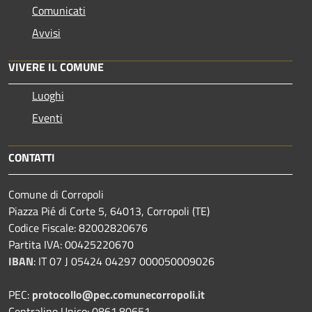
Comunicati
Avvisi
VIVERE IL COMUNE
Luoghi
Eventi
CONTATTI
Comune di Corropoli
Piazza Pié di Corte 5, 64013, Corropoli (TE)
Codice Fiscale: 82002820676
Partita IVA: 00425220670
IBAN
:
IT 07 J 05424 04297 000050009026
PEC:
protocollo@pec.comunecorropoli.it
Centralino Unico: 0861.80651